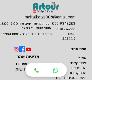
meitalkatz1008@gmail.com
055-9343283
פניות למשרד ימים א-ה 9:00- 13:00
מענה אנושי עד 19:30
073-2767221
054-
למקרים דחופים מעבר לשעות המשרד
2424412
מפת אתר
מדיניות אתר
אודות
גיפט קארד
מדיניות שינויים
הזמנת סיור
הצהרת נגישות
מהתקשורת
תקנון
תיעוד עסקים וותיקים
פעילות לקבוצות סגורות
צרו ק
שר