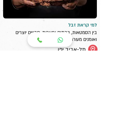
למי קראת זבל
בין הסמטאות, בבתים וחצרות, חבויים יוצרים
ואומנים מעוררי השראה.
תל-אביב יפו
3-4 ש'
219-339 ש"ח
למידע נוסף והזמנה
meitalkatz1008@gmail.com