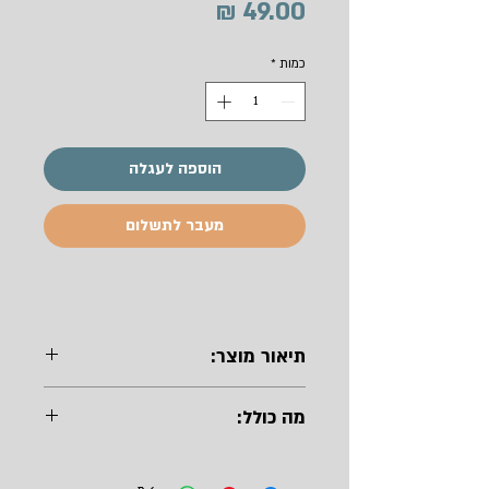
מחיר
כמות
*
הוספה לעגלה
מעבר לתשלום
תיאור מוצר:
חוברת צביעה מאוירת המכילה 12
מה כולל:
איורים של בתי מלאכה אותנטיים.
מיועד לגילאי 7-99.
14 דפי פרוצס - 170 גרם נטול עץ,