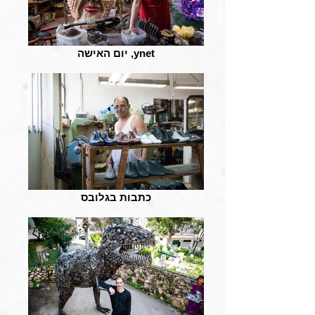
יום האישה ,ynet
כתבות בגלובס